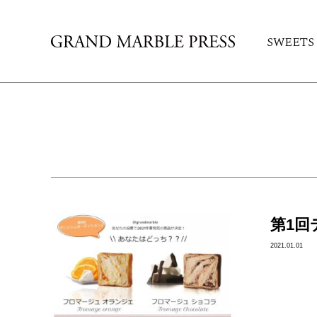
SWEETS
第1
2021.01.01