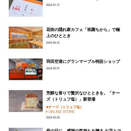
2024.07.17
花街の隠れ家カフェ「祇園ちから」で極
上のひととき
2024.06.21
羽田空港にグランマーブル特設ショップ
2024.05.07
芳醇な香りで贅沢なひとときを。「チー
ズ（トリュフ塩）」新登場
チーズ（トリュフ塩）
ONLINE STORE
2024.05.03
母の日に、感謝の気持ちを贈る お花とマ