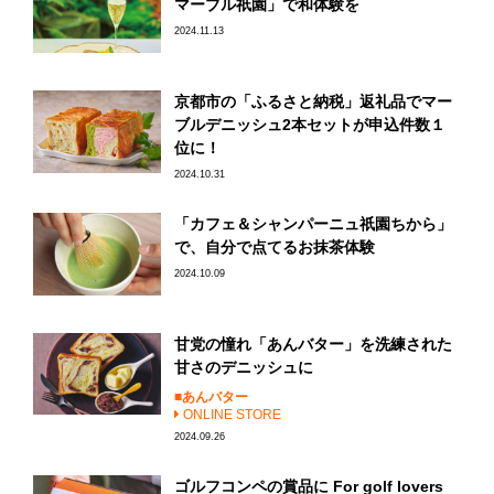
マーブル祇園」で和体験を
2024.11.13
京都市の「ふるさと納税」返礼品でマー
ブルデニッシュ2本セットが申込件数１
位に！
2024.10.31
「カフェ＆シャンパーニュ祇園ちから」
で、自分で点てるお抹茶体験
2024.10.09
甘党の憧れ「あんバター」を洗練された
甘さのデニッシュに
あんバター
ONLINE STORE
2024.09.26
ゴルフコンペの賞品に For golf lovers