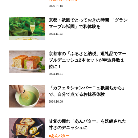
ONLINE STORE
2025.01.16
京都・祇園でとっておきの時間 「グラン
マーブル祇園」で和体験を
2024.11.13
京都市の「ふるさと納税」返礼品でマー
ブルデニッシュ2本セットが申込件数１
位に！
2024.10.31
「カフェ＆シャンパーニュ祇園ちから」
で、自分で点てるお抹茶体験
2024.10.09
甘党の憧れ「あんバター」を洗練された
甘さのデニッシュに
あんバター