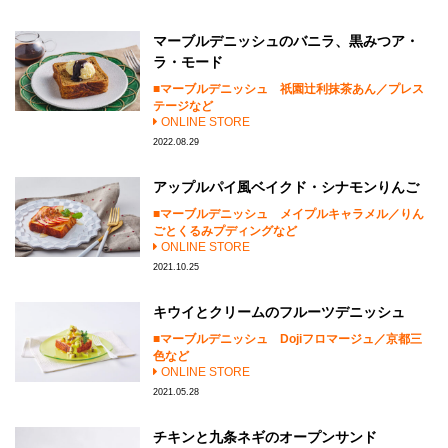
マーブルデニッシュのバニラ、黒みつア・
ラ・モード
マーブルデニッシュ 祇園辻利抹茶あん／プレス
テージなど
ONLINE STORE
2022.08.29
アップルパイ風ベイクド・シナモンりんご
マーブルデニッシュ メイプルキャラメル／りん
ごとくるみプディングなど
ONLINE STORE
2021.10.25
キウイとクリームのフルーツデニッシュ
マーブルデニッシュ Dojiフロマージュ／京都三
色など
ONLINE STORE
2021.05.28
チキンと九条ネギのオープンサンド