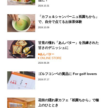
2024.10.31
「カフェ＆シャンパーニュ祇園ちから」
で、自分で点てるお抹茶体験
2024.10.09
甘党の憧れ「あんバター」を洗練された
甘さのデニッシュに
あんバター
ONLINE STORE
2024.09.26
ゴルフコンペの賞品に For golf lovers
2024.07.17
花街の隠れ家カフェ「祇園ちから」で極
上のひととき