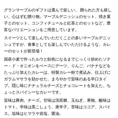
グランマーブルのギフトは選んで楽しい、 贈られた方も嬉し
い、心はずむ贈り物。マーブルデニッシュのセット、焼き菓
子とのセット、コンフィチュールと紅茶とのセットなど、豊
富なバリエーションをご用意しています。
スイーツとして楽しんでいただくことの多いマーブルデニッ
シュですが、食事としても楽しんでいただけるような、カレ
ーのセットが新登場！
国産小麦で作ったルウと飴色になるまでじっくり炒めたソテ
ー・ド・オニオンをベースにデーツ、りんご、バナナなどを
たっぷり加えたカレーは、特製カレー粉で煮込み、仕上げに
ガラムマサラを効かせた、まろやかで旨味のある辛口タイ
プ。隠し味にナチュラルチーズとチョコレートを加えた、ち
ょっとスパイシーなカレーです。
旨味は豚肉、チーズ。甘味は洗双糖、玉ねぎ、果物。酸味は
トマト。辛味は黒こしょう、唐辛子。苦味はココア、スパイ
ス。塩味はヒマラヤ岩塩、醤油。